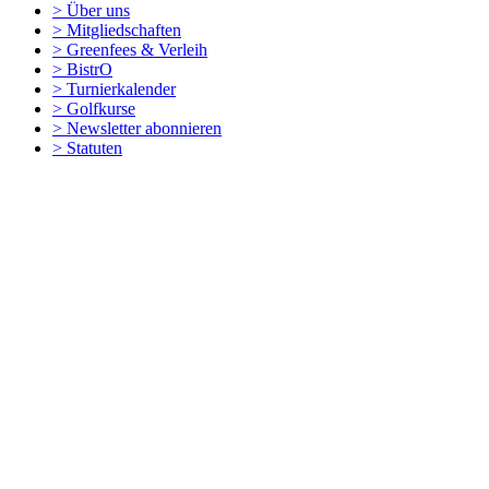
> Über uns
> Mitgliedschaften
> Greenfees & Verleih
> BistrO
> Turnierkalender
> Golfkurse
> Newsletter abonnieren
> Statuten