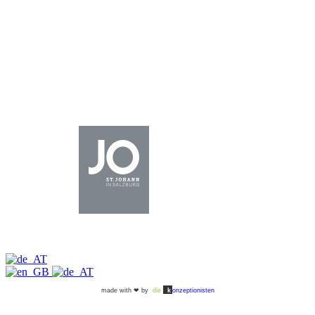
©2026 - Alle Rechte vorbehalten |
Impressum
|
Datenschutz
|
Barrierefreiheit
made with ❤ by
die
k
onzeptionisten