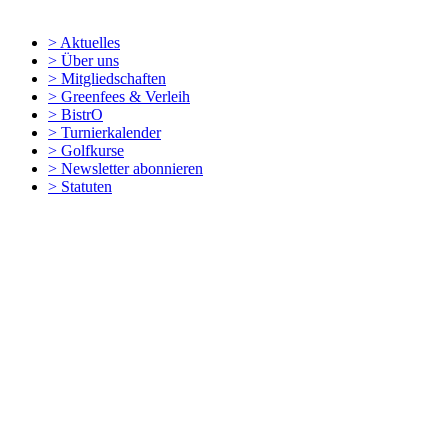
> Aktuelles
> Über uns
> Mitgliedschaften
> Greenfees & Verleih
> BistrO
> Turnierkalender
> Golfkurse
> Newsletter abonnieren
> Statuten