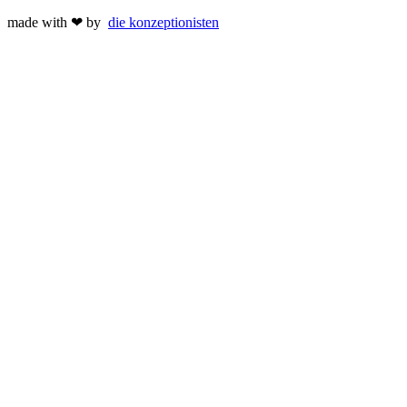
made with ❤ by
die
k
onzeptionisten